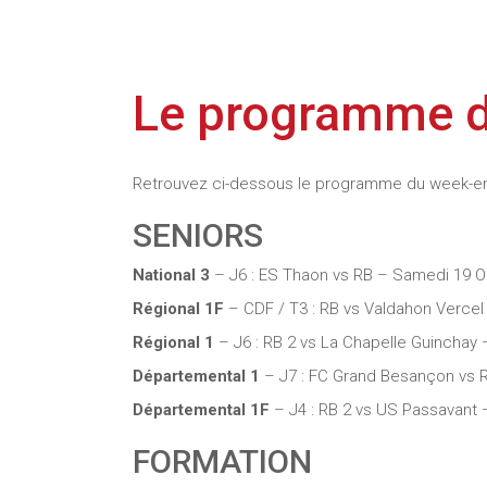
Le programme 
Retrouvez ci-dessous le programme du week-end
SENIORS
National 3
– J6 : ES Thaon vs RB – Samedi 19 
Régional 1F
– CDF / T3 : RB vs Valdahon Verc
Régional 1
– J6 : RB 2 vs La Chapelle Guincha
Départemental 1
– J7 : FC Grand Besançon vs 
Départemental 1F
– J4 : RB 2 vs US Passavant
FORMATION