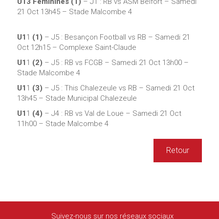
U13 Féminines (1)
– J1 : RB vs ASM Belfort – Samedi
21 Oct 13h45 – Stade Malcombe 4
U1
1
(1)
– J5 : Besançon Football vs RB – Samedi 21
Oct 12h15 – Complexe Saint-Claude
U1
1
(2)
– J5 : RB vs FCGB – Samedi 21 Oct 13h00 –
Stade Malcombe 4
U1
1
(3)
– J5 : This Chalezeule vs RB – Samedi 21 Oct
13h45 – Stade Municipal Chalezeule
U1
1
(4)
– J4 : RB vs Val de Loue – Samedi 21 Oct
11h00 – Stade Malcombe 4
Retour
Suivez-nous sur nos réseaux sociaux