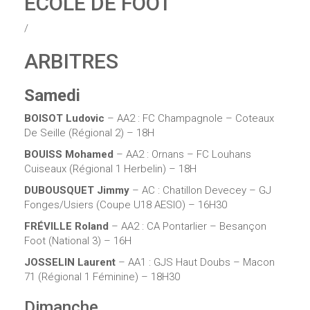
ÉCOLE DE FOOT
/
ARBITRES
Samedi
BOISOT Ludovic
– AA2 : FC Champagnole – Coteaux
De Seille (Régional 2) – 18H
BOUISS Mohamed
– AA2 : Ornans – FC Louhans
Cuiseaux (Régional 1 Herbelin) – 18H
DUBOUSQUET Jimmy
– AC : Chatillon Devecey – GJ
Fonges/Usiers (Coupe U18 AESIO) – 16H30
FRÉVILLE Roland
– AA2 : CA Pontarlier – Besançon
Foot (National 3) – 16H
JOSSELIN Laurent
– AA1 : GJS Haut Doubs – Macon
71 (Régional 1 Féminine) – 18H30
Dimanche