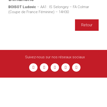
BOISOT Ludovic
– AA1 : IS Selongey – FA Colmar
(Coupe de France Féminine) – 14H30
Retour
Suivez-nous sur nos réseaux sociaux