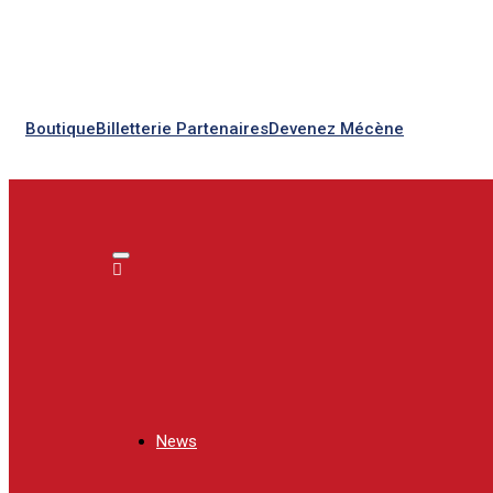
Boutique
Billetterie
Partenaires
Devenez Mécène
Toggle navigation
News