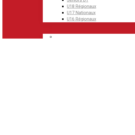
Seniors D1
U18 Régionaux
U17 Nationaux
U16 Régionaux
Formation Féminines
U18F
Régional 2F
Sport Adapté
LE P
ECOLE DE FOO