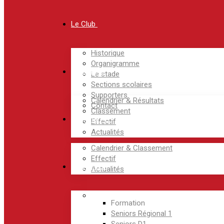
Le Club
Historique
Organigramme
National 3
Le stade
Sections scolaires
Supporters
Calendrier & Résultats
Contact
Classement
Régional 1F
Effectif
Actualités
Calendrier & Classement
Effectif
Masculins
Actualités
Formation
Seniors Régional 1