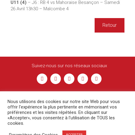
U11 (4)
– J6 : RB 4 vs Mahoraise Besançon – Samedi
26 Avril 13h30 – Malcombe 4
Retour
Suivez-nous sur nos réseaux sociaux
Nous utilisons des cookies sur notre site Web pour vous
offrir l'expérience la plus pertinente en mémorisant vos
préférences et les visites répétées. En cliquant sur
«Accepter», vous consentez à l'utilisation de TOUS les
cookies.
© Racing Besançon -
Contact
-
Mentions légales
Paramètres des Cookies
ACCEPTER