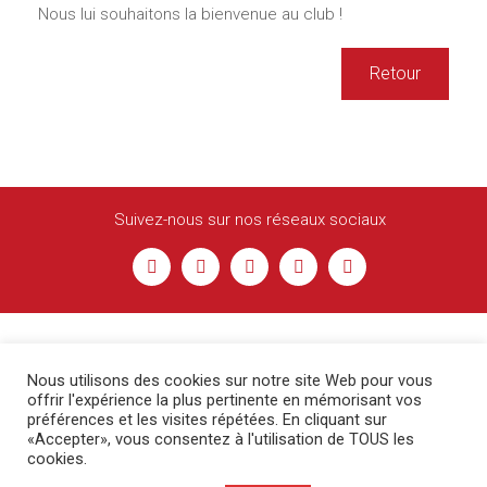
Nous lui souhaitons la bienvenue au club !
Retour
Suivez-nous sur nos réseaux sociaux
Nous utilisons des cookies sur notre site Web pour vous
offrir l'expérience la plus pertinente en mémorisant vos
préférences et les visites répétées. En cliquant sur
«Accepter», vous consentez à l'utilisation de TOUS les
cookies.
© Racing Besançon -
Contact
-
Mentions légales
Création COM'ERCY