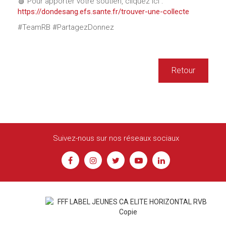
🩸 Pour apporter votre soutien, cliquez ici :
https://dondesang.efs.sante.fr/trouver-une-collecte
#TeamRB #PartagezDonnez
Retour
Suivez-nous sur nos réseaux sociaux