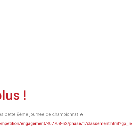
lus !
près cette 8ème journée de championnat 🔥
/competition/engagement/407708-n2/phase/1/classement.html?gp_