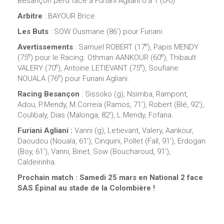
Besançon perd face à Furiani Agliani 0 à 1 (0-0)
Arbitre
: BAYOUR Brice
Les Buts
: SOW Ousmane (86′) pour Furiani.
e
Avertissements
: Samuel ROBERT (17
), Papis MENDY
e
e
(75
) pour le Racing. Othman AANKOUR (60
), Thibault
e
e
VALERY (70
), Antoine LETIEVANT (75
), Soufiane
e
NOUALA (76
) pour Furiani Agliani.
Racing Besançon
: Sissoko (g), Nsimba, Rampont,
Adou, P.Mendy, M.Correia (Ramos, 71′), Robert (Blé, 92′),
Coulibaly, Dias (Malonga, 82′), L.Mendy, Fofana.
Furiani Agliani :
Vanni (g), Letievant, Valery, Aankour,
Daoudou (Nouala, 61′), Cinquini, Pollet (Fall, 91′), Erdogan
(Boy, 61′), Vanni, Binet, Sow (Boucharoud, 91′),
Caldeirinha.
Prochain match : Samedi 25 mars en National 2 face
SAS Épinal au stade de la Colombière !