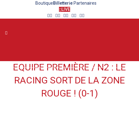
Boutique
Billetterie
Partenaires
LIVE
N2 : LE RACING SORT DE LA
Toggle
ZONE ROUGE ! (0-1)
EQUIPE PREMIÈRE
/
N2 : LE
RACING SORT DE LA ZONE
ROUGE ! (0-1)