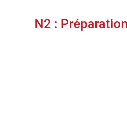
N2 : Préparation
Reprise le lundi 04 juillet pour nos racingmen qui v
Dans le cadre de la préparation estivale en amont du
📆 Lors de cette pré-saison, les bisontins joueront 
13/07 🆚 DFCO − Stade Gaston Gerard
20/07 🆚 Stade Nyonnais
23/07 🆚 CA Pontarlier
26/07 🆚 AS Nancy Lorraine
29/07 🆚 Stadium Racing Colmar
03/08 🆚 ESTAC Troyes (2)
09/08 🆚 Vevey Sport
13/08 🆚 UF Maconnais
L’heure et la localisation de ces rencontres seront 
#TeamRB