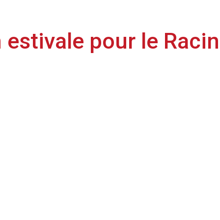
 estivale pour le Raci
ont pouvoir découvrir leur nouveau coach et se remettre au travail avant 
 championnat de National 2, il est nécessaire pour le Racing de se prép
8 matchs amicaux :
dévoilées ultérieurement ⏳