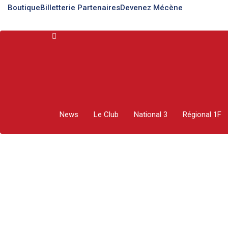
Boutique
Billetterie
Partenaires
Devenez Mécène
N2 : PRÉPAR
News
Le Club
National 3
Régional 1F