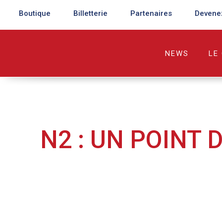
Boutique
Billetterie
Partenaires
Devene
NEWS
LE
N2 : UN POINT