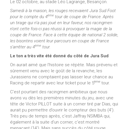
Le 02 octobre, au stade Léo Lagrange, Besançon.
Samedi à la maison, les rouges recevaient Jura Sud Foot
ème
pour le compte du 4
tour de coupe de France. Après
un tirage qui n’a pas joué en leur faveur, nos racingmen
n’ont cette fois-ci pas réussi à provoquer la magie de la
coupe de France. Face à cette équipe de national 2 solide,
les bisontins voient leur parcours en coupe de France
ème
s’arrêter au 4
tour.
Le ton a très vite été donné du côté de Jura Sud
On aurait aimé que l’histoire se répète. Mais prévenu et
sûrement venu avec le goût de la revanche, les
Jurassiens ne comptaient pas laisser leur chance au
ème
Racing de repartir avec leur ticket pour le 5
tour.
C’est pourtant des racingmen ambitieux que nous
avons vu dès les premières minutes du jeu, avec une
tête de Victor PILLOT suite à un corner tiré par Dias, qui
aurait pu permettre d’ouvrir le compteur des buts (4’).
Très peu de temps après, c’est Jaffray NSIMBA qui,
également à la suite d’un corner, c’est montré
menaçant (14’). Mais sans succès du côté rouge.