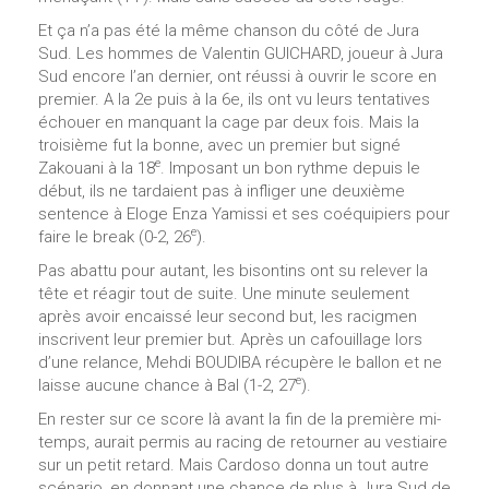
Et ça n’a pas été la même chanson du côté de Jura
Sud. Les hommes de Valentin GUICHARD, joueur à Jura
Sud encore l’an dernier, ont réussi à ouvrir le score en
premier. A la 2e puis à la 6e, ils ont vu leurs tentatives
échouer en manquant la cage par deux fois. Mais la
troisième fut la bonne, avec un premier but signé
e
Zakouani à la 18
. Imposant un bon rythme depuis le
début, ils ne tardaient pas à infliger une deuxième
sentence à Eloge Enza Yamissi et ses coéquipiers pour
e
faire le break (0-2, 26
).
Pas abattu pour autant, les bisontins ont su relever la
tête et réagir tout de suite. Une minute seulement
après avoir encaissé leur second but, les racigmen
inscrivent leur premier but. Après un cafouillage lors
d’une relance, Mehdi BOUDIBA récupère le ballon et ne
e
laisse aucune chance à Bal (1-2, 27
).
En rester sur ce score là avant la fin de la première mi-
temps, aurait permis au racing de retourner au vestiaire
sur un petit retard. Mais Cardoso donna un tout autre
scénario, en donnant une chance de plus à Jura Sud de