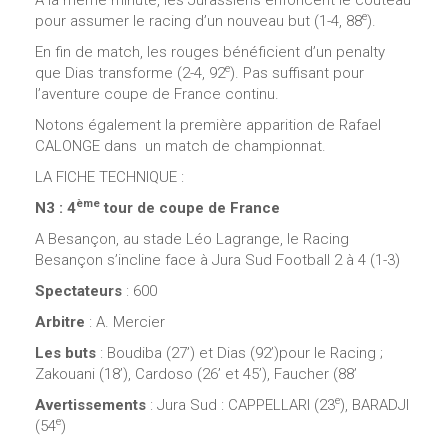
A la même minute, les Jurassiens enfoncent le couteau
e
pour assumer le racing d’un nouveau but (1-4, 88
).
En fin de match, les rouges bénéficient d’un penalty
e
que Dias transforme (2-4, 92
). Pas suffisant pour
l’aventure coupe de France continu.
Notons également la première apparition de Rafael
CALONGE dans un match de championnat.
LA FICHE TECHNIQUE :
ème
N3 : 4
tour de coupe de France
A Besançon, au stade Léo Lagrange, le Racing
Besançon s’incline face à Jura Sud Football 2 à 4 (1-3)
Spectateurs
: 600
Arbitre
: A. Mercier
Les buts
: Boudiba (27’) et Dias (92’)pour le Racing ;
Zakouani (18’), Cardoso (26’ et 45’), Faucher (88’
e
Avertissements
: Jura Sud : CAPPELLARI (23
), BARADJI
e
(54
)