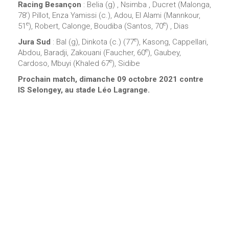
Racing Besançon
: Belia (g) , Nsimba , Ducret (Malonga,
78’) Pillot, Enza Yamissi (c.), Adou, El Alami (Mannkour,
e
e
51
), Robert, Calonge, Boudiba (Santos, 70
) , Dias
e
Jura Sud
: Bal (g), Dinkota (c.) (77
), Kasong, Cappellari,
e
Abdou, Baradji, Zakouani (Faucher, 60
), Gaubey,
e
Cardoso, Mbuyi (Khaled 67
), Sidibe
Prochain match, dimanche 09 octobre 2021 contre
IS Selongey, au stade Léo Lagrange.