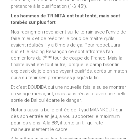
e
prétendre à la qualification (1-3, 45
).
Les hommes de TRINITA ont tout tenté, mais sont
tombés sur plus fort
Nos racingmen revenaient sur le terrain avec l’envie de
faire mieux et de rééditer le coup de maître qu’ils
avaient réalisés il y a 8 mois de ça. Pour rappel, Jura
sud et le Racing Besançon ce sont affrontés l’an
ème
dernier lors du 7
tour de coupe de France. Mais la
finalité avait été tout autre, lorsque le camp bisontin
explosait de joie en se voyant qualifiés, après un match
qui a su tenir ses promesses jusqu’à la fin.
Et c’est BOUDIBA qui une nouvelle fois, a su se montrer
un visage menaçant, mais sans réussite avec une belle
sortie de Bal qui écarte le danger.
Notons aussi la belle entrée de Riyad MANNKOUR qui
dès son entrée en jeu, a voulu apporter le maximum
e
pour les siens. A la 88
, il tente un tir qui rate
malheureusement le cadre.