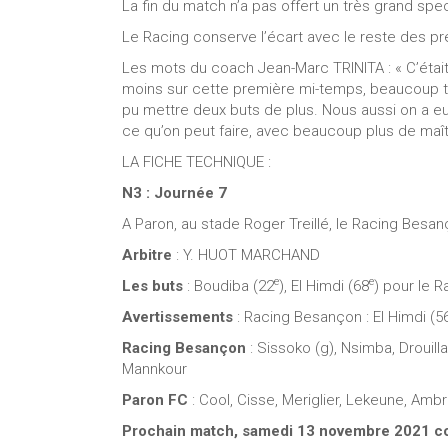
La fin du match n’a pas offert un très grand sp
Le Racing conserve l’écart avec le reste des pr
Les mots du coach Jean-Marc TRINITA : « C’était 
moins sur cette première mi-temps, beaucoup tro
pu mettre deux buts de plus. Nous aussi on a eu
ce qu’on peut faire, avec beaucoup plus de maîtr
LA FICHE TECHNIQUE :
N3 : Journée 7
A Paron, au stade Roger Treillé, le Racing Besa
Arbitre
: Y. HUOT MARCHAND
e
e
Les buts
: Boudiba (22
), El Himdi (68
) pour le R
Avertissements
: Racing Besançon : El Himdi (5
Racing Besançon
: Sissoko (g), Nsimba, Drouill
Mannkour
Paron FC
: Cool, Cisse, Meriglier, Lekeune, Amb
Prochain match, samedi 13 novembre 2021 con