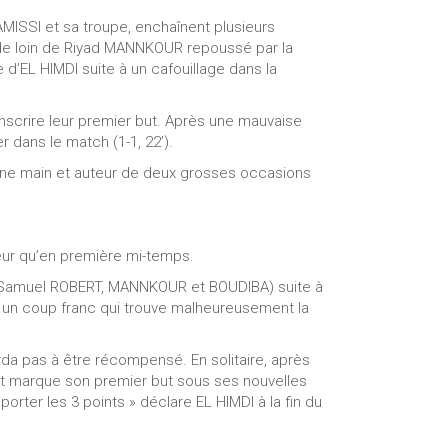
AMISSI et sa troupe, enchaînent plusieurs
ir de loin de Riyad MANNKOUR repoussé par la
 d’EL HIMDI suite à un cafouillage dans la
inscrire leur premier but. Après une mauvaise
 dans le match (1-1, 22’).
’une main et auteur de deux grosses occasions
lleur qu’en première mi-temps.
 (Samuel ROBERT, MANNKOUR et BOUDIBA) suite à
s un coup franc qui trouve malheureusement la
rda pas à être récompensé. En solitaire, après
 et marque son premier but sous ses nouvelles
porter les 3 points » déclare EL HIMDI à la fin du