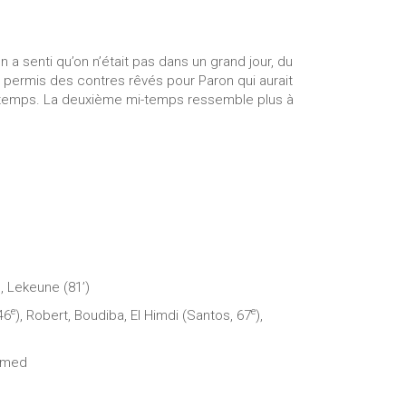
a senti qu’on n’était pas dans un grand jour, du
a permis des contres rêvés pour Paron qui aurait
mi-temps. La deuxième mi-temps ressemble plus à
), Lekeune (81’)
e
e
46
), Robert, Boudiba, El Himdi (Santos, 67
),
hamed