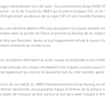
s rouges rebondissent tout de suite. Successivement, Eloge ENZA Y
score : un tir de Younes EL HIMDI qui touche le poteau (10’), un t
SI légèrement au-dessus de la cage (18’) et une nouvelle tentative
, ces derniers allaient offrir aux racingmen l’occasion parfaite d’
-face avec le portier de Paron et permet au Racing de se relancer
r tête aux Bisontins. Après un but logiquement refusé à cause d
s étaient présents au rendez-vous.
 les racingmen affichaient un autre visage et proposait un jeu mei
onde période, les rouges enchaînent trois frappes consécutives
rait également pu inscrire le deuxième but du côté bisontin, aprè
 lors de ce match, EL HIMDI fraîchement licencié au Racing, ne ta
 dernier déclenche une puissante frappe à l’entrée de la surface
s plaisir de marquer un but, surtout un but qui a aidé l’équipe à rem