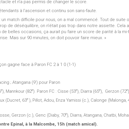
ectacle et n’a pas permis de changer le score.
étendants à l’ascension et continu son sans-faute.
un match difficile pour nous, on a mal commencé. Tout de suite on 
p de déséquilibre, on n’était pas trop dans notre assiette. Cela 
 de belles occasions, ça aurait pu faire un score de parité à la 
ise. Mais sur 90 minutes, on doit pouvoir faire mieux. »
nçon gagne face à Paron FC 2 à 1 0 (1-1)
acing ; Atangana (9’) pour Paron
e
e
e
e
e
6
), Mannkour (82
). Paron FC : Cisse (53
), Diarra (65
), Gerzon (72
e
aux (Ducret, 63
), Pillot, Adou, Enza Yamissi (c.), Calonge (Malonga, 
e
rosse, Gerzon (c.), Genc (Diaby, 70
), Diarra, Atangana, Chatbi, Mo
tre Epinal, à la Malcombe, 15h (match amical).