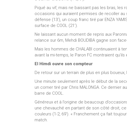
Piqué au vif, mais ne baissant pas les bras, le
occasions qui auraient permises de recoller au 
défense (13’), un coup franc tiré par ENZA YAMIS
surface de COOL (21’).
Ne laissant aucun moment de repris aux Paronnais
relance sur 6m, Mehdi BOUDIBA gagne son face-à
Mais les hommes de CHALABI continuaient à teni
avant la mi-temps, le Paron FC montraient qu’il
El Himdi ouvre son compteur
De retour sur un terrain de plus en plus boueux,
Une minute seulement après le début de la sec
un corner tiré par Chris MALONGA. Ce dernier au
barre de COOL.
Généreux et à l’origine de beaucoup d’occasions
une chevauché en partant de son côté droit, ce
couleurs (1-2, 69’). « Franchement ça fait toujour
match.