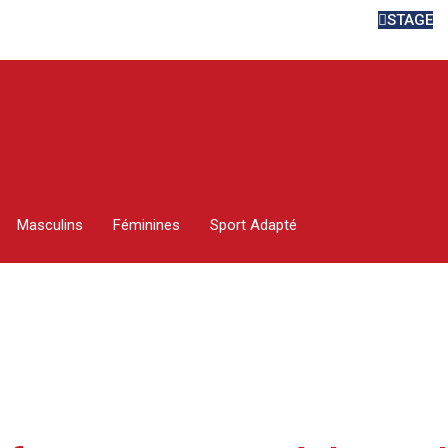
STAGE
TRE FACE AU DFCO 
Masculins
Féminines
Sport Adapté