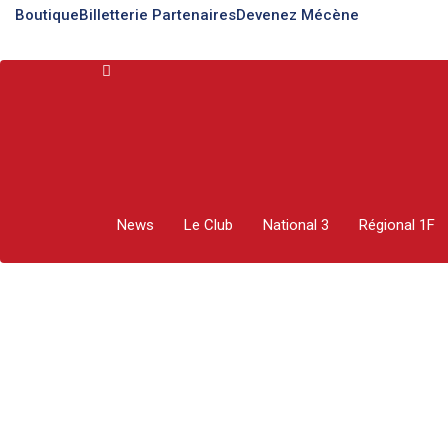
Boutique
Billetterie
Partenaires
Devenez Mécène
R1F : RENCON
News
Le Club
National 3
Régional 1F