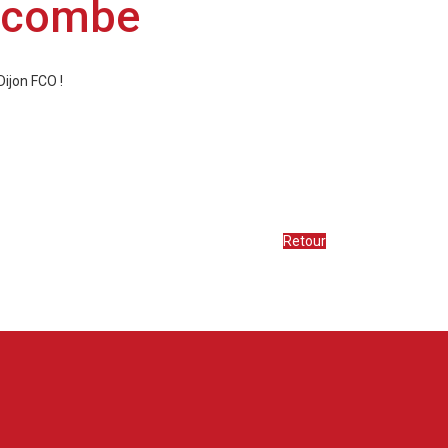
alcombe
ijon FCO !
Retour