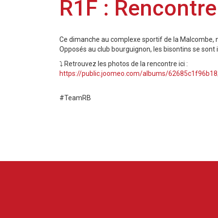
R1F : Rencontr
Ce dimanche au complexe sportif de la Malcombe, n
Opposés au club bourguignon, les bisontins se sont 
⤵️ Retrouvez les photos de la rencontre ici :
https://public.joomeo.com/albums/62685c1f96b18
#TeamRB