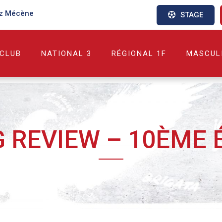
z Mécène
STAGE
 CLUB
NATIONAL 3
RÉGIONAL 1F
MASCUL
 REVIEW – 10ÈME 