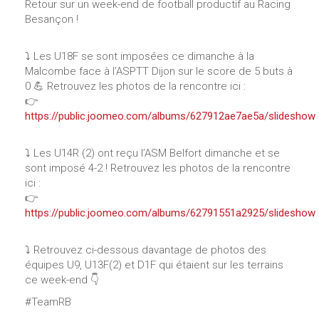
Retour sur un week-end de football productif au Racing
Besançon !
⤵️ Les U18F se sont imposées ce dimanche à la
Malcombe face à l’ASPTT Dijon sur le score de 5 buts à
0 💪 Retrouvez les photos de la rencontre ici :
👉
https://public.joomeo.com/albums/627912ae7ae5a/slideshow
⤵️ Les U14R (2) ont reçu l’ASM Belfort dimanche et se
sont imposé 4-2 ! Retrouvez les photos de la rencontre
ici :
👉
https://public.joomeo.com/albums/62791551a2925/slideshow
⤵ Retrouvez ci-dessous davantage de photos des
équipes U9, U13F(2) et D1F qui étaient sur les terrains
ce week-end 👇
#TeamRB