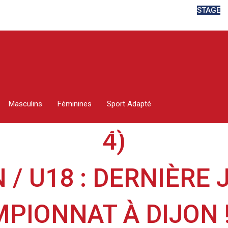
STAGE
OURNÉE DE CHAMPION
Masculins
Féminines
Sport Adapté
4)
N
/
U18 : DERNIÈRE
PIONNAT À DIJON ! 