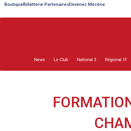
Boutique
Billetterie
Partenaires
Devenez Mécène
U18 : DERNIÈRE J
News
Le Club
National 3
Régional 1F
FORMATIO
CHAM