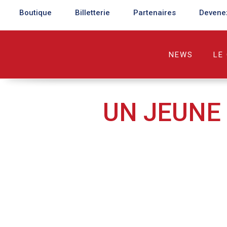
Boutique
Billetterie
Partenaires
Devene
NEWS
LE
UN JEUNE